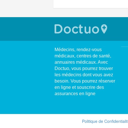
Médecins, rendez-vous
médicaux, centres de santé,
annuaires médicaux. Avec
Doctuo, vous pourrez trouver
les médecins dont vous avez
besoin. Vous pourrez réserver
en ligne et souscrire des
assurances en ligne
Politique de Confidentiali