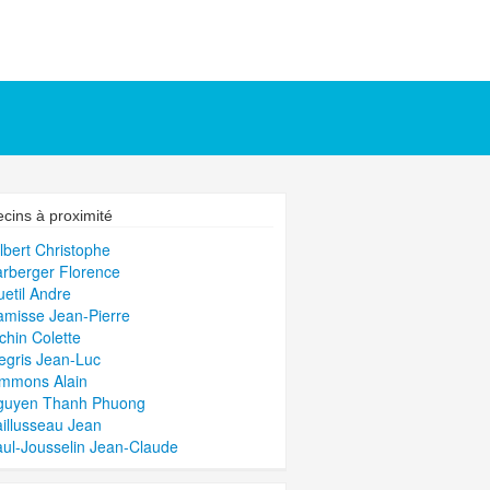
cins à proximité
ilbert Christophe
arberger Florence
uetil Andre
amisse Jean-Pierre
ichin Colette
iegris Jean-Luc
immons Alain
Nguyen Thanh Phuong
aillusseau Jean
aul-Jousselin Jean-Claude