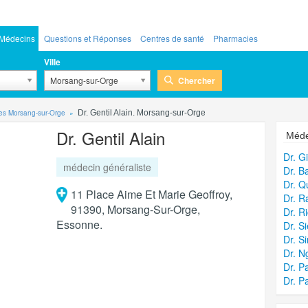
Médecins
Questions et Réponses
Centres de santé
Pharmacies
Ville
Chercher
Morsang-sur-Orge
tes Morsang-sur-Orge
Dr. Gentil Alain. Morsang-sur-Orge
Dr. Gentil Alain
Méde
Dr. G
médecin généraliste
Dr. B
Dr. Q
11 Place Aime Et Marie Geoffroy,
Dr. R
91390, Morsang-Sur-Orge,
Dr. R
Essonne.
Dr. S
Dr. S
Dr. 
Dr. P
Dr. P