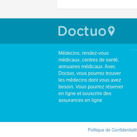
Médecins, rendez-vous
médicaux, centres de santé,
annuaires médicaux. Avec
Doctuo, vous pourrez trouver
les médecins dont vous avez
besoin. Vous pourrez réserver
en ligne et souscrire des
assurances en ligne
Politique de Confidentiali