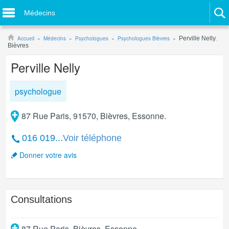
Médecins
Accueil
Médecins
Psychologues
Psychologues Bièvres
Perville Nelly.
Bièvres
Perville Nelly
psychologue
87 Rue Paris, 91570, Bièvres, Essonne.
016 019...
Voir téléphone
Donner votre avis
Consultations
87 Rue Paris
,
Bièvres
,
Essonne
.