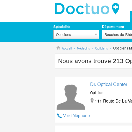
Spécialité
Département
Opticiens
Bouches-du-Rh
Accueil
Médecins
Opticiens
Opticiens M
Nous avons trouvé
213
Op
Dr. Optical Center
Opticien
111 Route De La Va
Voir téléphone