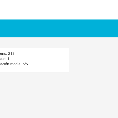
iens: 213
ues: 1
ación media: 5/5