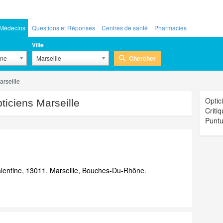
Médecins
Questions et Réponses
Centres de santé
Pharmacies
Ville
Chercher
ône
Marseille
arseille
Optic
ticiens Marseille
Critiq
Puntu
lentine, 13011, Marseille, Bouches-Du-Rhône.