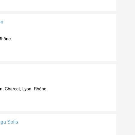
on
Rhône.
 Charcot, Lyon, Rhône.
ega Solis