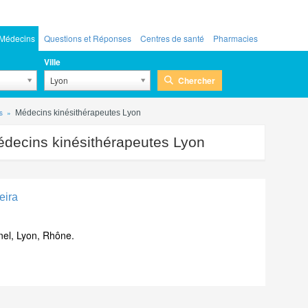
Médecins
Questions et Réponses
Centres de santé
Pharmacies
Ville
Chercher
Lyon
s
Médecins kinésithérapeutes Lyon
decins kinésithérapeutes Lyon
eira
nel, Lyon, Rhône.