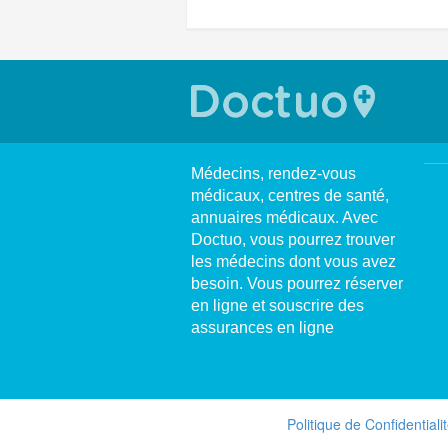
Médecins, rendez-vous
médicaux, centres de santé,
annuaires médicaux. Avec
Doctuo, vous pourrez trouver
les médecins dont vous avez
besoin. Vous pourrez réserver
en ligne et souscrire des
assurances en ligne
Politique de Confidentiali