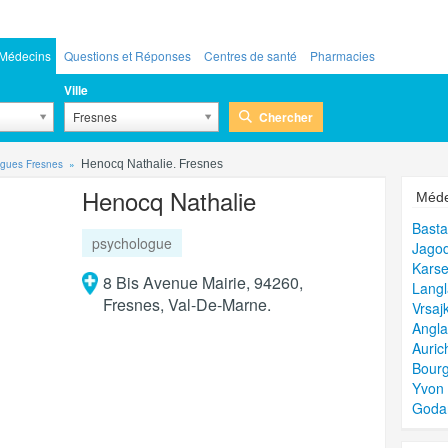
Médecins
Questions et Réponses
Centres de santé
Pharmacies
Ville
Chercher
Fresnes
gues Fresnes
Henocq Nathalie. Fresnes
Henocq Nathalie
Méde
Basta
psychologue
Jago
Karse
8 Bis Avenue Mairie, 94260,
Langl
Fresnes, Val-De-Marne.
Vrsaj
Angla
Auric
Bourg
Yvon 
Godar