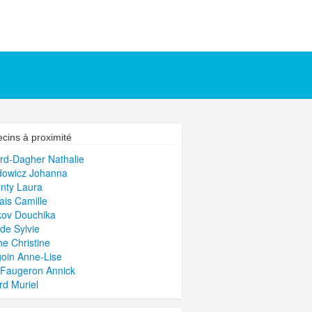
cins à proximité
rd-Dagher Nathalie
dowicz Johanna
nty Laura
ais Camille
kov Douchika
de Sylvie
he Christine
oin Anne-Lise
Faugeron Annick
d Muriel