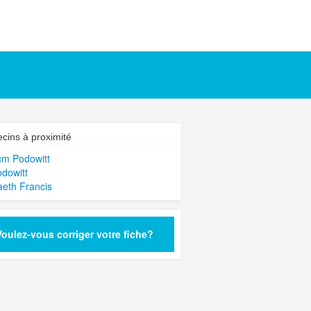
cins à proximité
cm Podowitt
odowitt
aeth Francis
Voulez-vous corriger votre fiche?