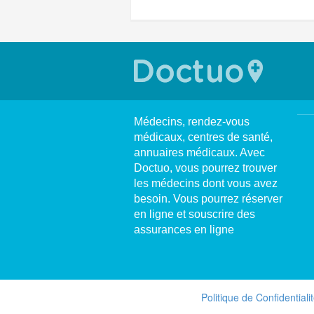
Médecins, rendez-vous
médicaux, centres de santé,
annuaires médicaux. Avec
Doctuo, vous pourrez trouver
les médecins dont vous avez
besoin. Vous pourrez réserver
en ligne et souscrire des
assurances en ligne
Politique de Confidentiali