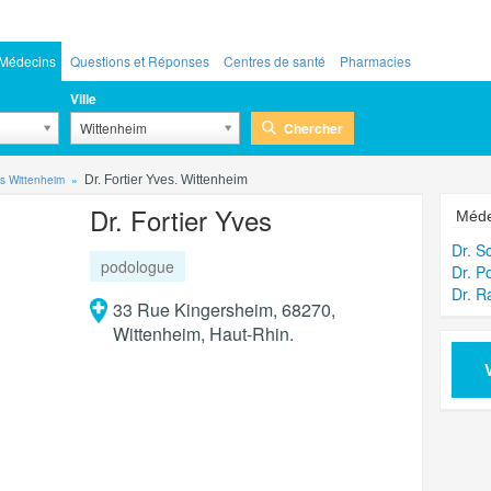
Médecins
Questions et Réponses
Centres de santé
Pharmacies
Ville
Chercher
Wittenheim
s Wittenheim
Dr. Fortier Yves. Wittenheim
Dr. Fortier Yves
Méde
Dr. S
podologue
Dr. P
Dr. R
33 Rue Kingersheim, 68270,
Wittenheim, Haut-Rhin.