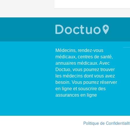
Médecins, rendez-vous
médicaux, centres de santé,
annuaires médicaux. Avec
Doctuo, vous pourrez trouver
les médecins dont vous avez
besoin. Vous pourrez réserver
en ligne et souscrire des
assurances en ligne
Politique de Confidentiali